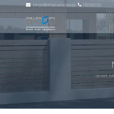
bingo@bingo.wroclaw.pl
713726733
Jesteś tu