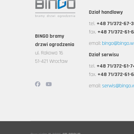
Dział handlowy
tel.
+48 71/372-67-3
fax.
+48 71/372-61-
BINGO bramy
email:
bingo@bingo.wr
drzwi ogrodzenia
ul. Rakowa 16
Dział serwisu
51-421 Wrocław
tel.
+48 71/372-61-7
fax.
+48 71/372-61-
email:
serwis@bingo.w