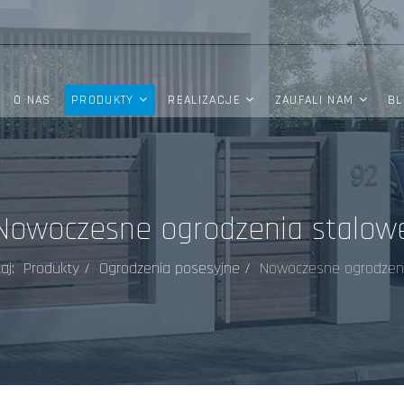
O NAS
PRODUKTY
REALIZACJE
ZAUFALI NAM
BL
Nowoczesne ogrodzenia stalow
taj:
Produkty
Ogrodzenia posesyjne
Nowoczesne ogrodzen