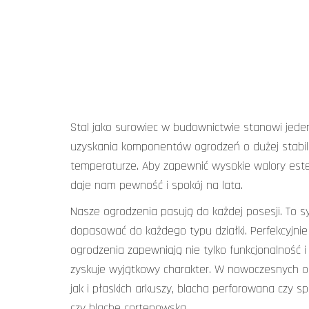
Stal jako surowiec w budownictwie stanowi jede
uzyskania komponentów ogrodzeń o dużej stabil
temperaturze. Aby zapewnić wysokie walory est
daje nam pewność i spokój na lata.
Nasze ogrodzenia pasują do każdej posesji. To s
dopasować do każdego typu działki. Perfekcyjni
ogrodzenia zapewniają nie tylko funkcjonalnoś
zyskuje wyjątkowy charakter. W nowoczesnych o
jak i płaskich arkuszy, blacha perforowana czy 
czy blachę cortenowską.