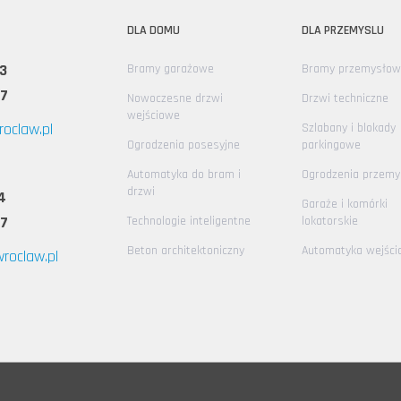
DLA DOMU
DLA PRZEMYSLU
3
Bramy garażowe
Bramy przemysłow
67
Nowoczesne drzwi
Drzwi techniczne
wejściowe
oclaw.pl
Szlabany i blokady
Ogrodzenia posesyjne
parkingowe
Automatyka do bram i
Ogrodzenia przem
drzwi
4
Garaże i komórki
67
Technologie inteligentne
lokatorskie
Beton architektoniczny
Automatyka wejści
roclaw.pl