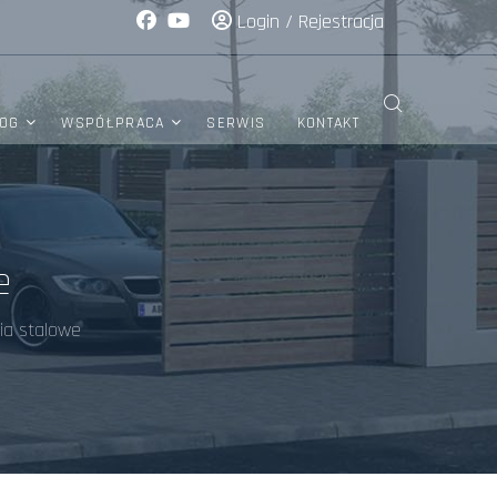
Login
/
Rejestracja
OG
WSPÓŁPRACA
SERWIS
KONTAKT
e
ia stalowe