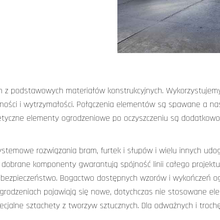
n z podstawowych materiałów konstrukcyjnych. Wykorzystujemy
ności i wytrzymałości. Połączenia elementów są spawane a n
etyczne elementy ogrodzeniowe po oczyszczeniu są dodatkowo
ystemowe rozwiązania bram, furtek i słupów i wielu innych udog
e dobrane komponenty gwarantują spójność linii całego projek
ć i bezpieczeństwo. Bogactwo dostępnych wzorów i wykończeń 
grodzeniach pojawiają się nowe, dotychczas nie stosowane el
specjalne sztachety z tworzyw sztucznych. Dla odważnych i tro