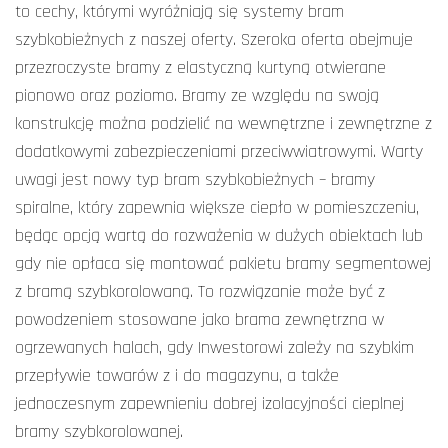
to cechy, którymi wyróżniają się systemy bram
szybkobieżnych z naszej oferty. Szeroka oferta obejmuje
przezroczyste bramy z elastyczną kurtyną otwierane
pionowo oraz poziomo. Bramy ze względu na swoją
konstrukcję można podzielić na wewnętrzne i zewnętrzne z
dodatkowymi zabezpieczeniami przeciwwiatrowymi. Warty
uwagi jest nowy typ bram szybkobieżnych – bramy
spiralne, który zapewnia większe ciepło w pomieszczeniu,
będąc opcją wartą do rozważenia w dużych obiektach lub
gdy nie opłaca się montować pakietu bramy segmentowej
z bramą szybkorolowaną. To rozwiązanie może być z
powodzeniem stosowane jako brama zewnętrzna w
ogrzewanych halach, gdy Inwestorowi zależy na szybkim
przepływie towarów z i do magazynu, a także
jednoczesnym zapewnieniu dobrej izolacyjności cieplnej
bramy szybkorolowanej.