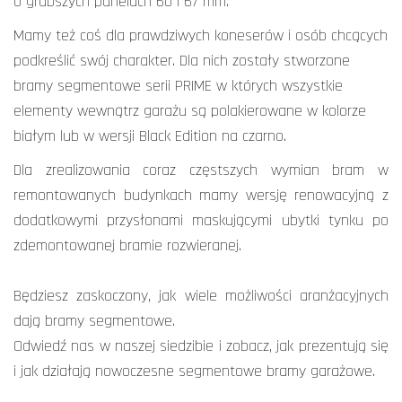
o grubszych panelach 60 i 67 mm.
Mamy też coś dla prawdziwych koneserów i osób chcących
podkreślić swój charakter. Dla nich zostały stworzone
bramy segmentowe serii PRIME w których wszystkie
elementy wewnątrz garażu są polakierowane w kolorze
białym lub w wersji Black Edition na czarno.
Dla zrealizowania coraz częstszych wymian bram w
remontowanych budynkach mamy wersję renowacyjną z
dodatkowymi przysłonami maskującymi ubytki tynku po
zdemontowanej bramie rozwieranej.
Będziesz zaskoczony, jak wiele możliwości aranżacyjnych
dają bramy segmentowe.
Odwiedź nas w naszej siedzibie i zobacz, jak prezentują się
i jak działają nowoczesne segmentowe bramy garażowe.