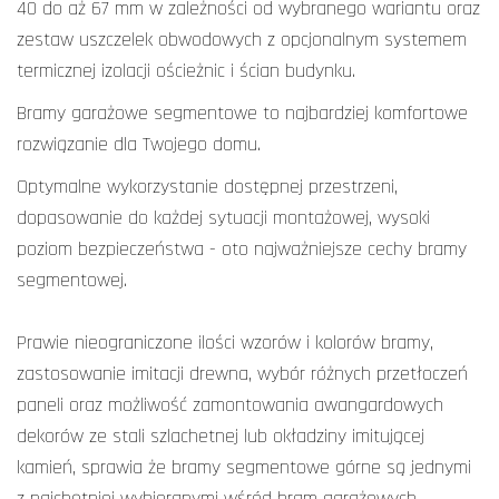
40 do aż 67 mm w zależności od wybranego wariantu oraz
zestaw uszczelek obwodowych z opcjonalnym systemem
termicznej izolacji ościeżnic i ścian budynku.
Bramy garażowe segmentowe to najbardziej komfortowe
rozwiązanie dla Twojego domu.
Optymalne wykorzystanie dostępnej przestrzeni,
dopasowanie do każdej sytuacji montażowej, wysoki
poziom bezpieczeństwa - oto najważniejsze cechy bramy
segmentowej.
Prawie nieograniczone ilości wzorów i kolorów bramy,
zastosowanie imitacji drewna, wybór różnych przetłoczeń
paneli oraz możliwość zamontowania awangardowych
dekorów ze stali szlachetnej lub okładziny imitującej
kamień, sprawia że bramy segmentowe górne są jednymi
z najchętniej wybieranymi wśród bram garażowych.