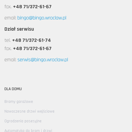
fax.
+48 71/372-61-67
email:
bingo@bingo.wroclaw.pl
Dział serwisu
tel.
+48 71/372-61-74
fax.
+48 71/372-61-67
email:
serwis@bingo.wroclaw.pl
DLA DOMU
Bramy garażowe
Nowoczesne drzwi wejściowe
Ogrodzenia posesyjne
Automatyka do bram i drzwi