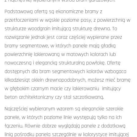
Podstawową ofertą są ekonomiczne bramy z
przetłoczeniami w wąskie poziome pasy, z powierzchnią w
strukturze woodgrain imitującą strukturę drewna. To
rozwiązanie jednak jest coraz częściej wypierane przez
bramy segmentowe, w których panele mają gładką
powierzchnię lakierowaną w matowych kolorach lub
nowoczesną i elegancką strukturalną powłokę. Ofertę
dostępnych dla bram segmentowych kolorów wzbogaca
kilkadziesiąt oklein drewnopodobnych, możesz mieć bramę
w głębokim czarnym macie czy lakierowaniu imitujący
beton architektoniczny czy stal szczotkowaną.
Najczęściej wybieranym wzorem są eleganckie szerokie
panele, w których poziome linie występują tylko na ich
łączeniu. Równie dobrze wyglądają panele z dodatkową
linią pośrodku panela szczególnie w kolorystyce imitującej