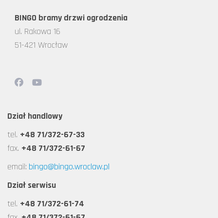
BINGO bramy drzwi ogrodzenia
ul. Rakowa 16
51-421 Wrocław
Dział handlowy
tel.
+48 71/372-67-33
fax.
+48 71/372-61-67
email:
bingo@bingo.wroclaw.pl
Dział serwisu
tel.
+48 71/372-61-74
fax.
+48 71/372-61-67